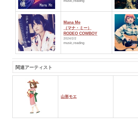
music,reading
Mana Me
（マナ・ミー）
RODEO COWBOY
2024/2/2
music,reading
関連アーティスト
山形モエ