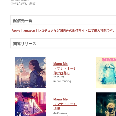
05.仰げば尊し（朗読）
配信先一覧
Apple
｜
amazon
｜
レコチョク
など国内外の配信サイトにて購入可能です。
関連リリース
Mana Me
（マナ・ミー）
仰げば尊し
2025/2/2
music,reading
Mana Me
（マナ・ミー）
追憶
2024/10/10