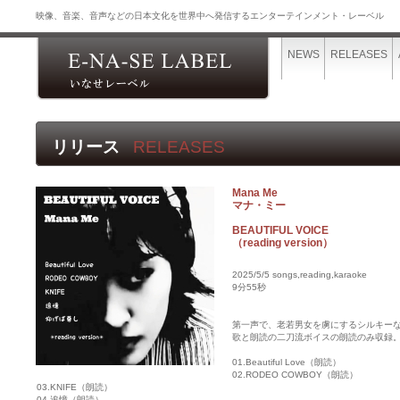
映像、音楽、音声などの日本文化を世界中へ発信するエンターテインメント・レーベル
NEWS
RELEASES
リリース
RELEASES
Mana Me
マナ・ミー
BEAUTIFUL VOICE
（reading version）
2025/5/5 songs,reading,karaoke
9分55秒
第一声で、老若男女を虜にするシルキー
歌と朗読の二刀流ボイスの朗読のみ収録
01.Beautiful Love（朗読）
02.RODEO COWBOY（朗読）
03.KNIFE（朗読）
04.追憶（朗読）