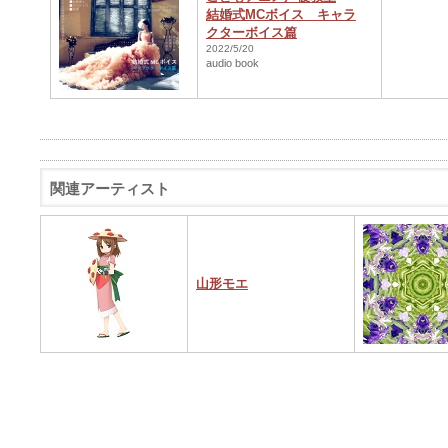
結婚式MCボイス キャラ
クターボイス篇
2022/5/20
audio book
関連アーティスト
山形モエ