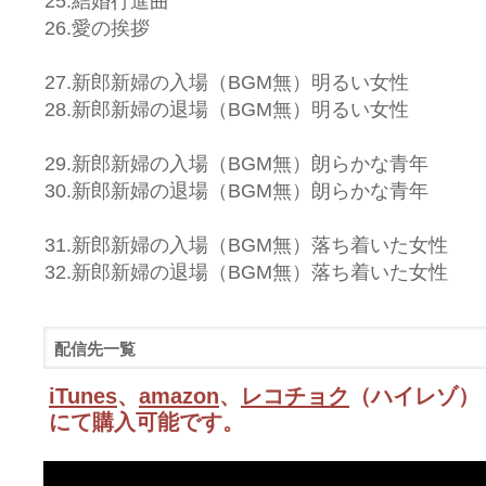
25.結婚行進曲
26.愛の挨拶
27.新郎新婦の入場（BGM無）明るい女性
28.新郎新婦の退場（BGM無）明るい女性
29.新郎新婦の入場（BGM無）朗らかな青年
30.新郎新婦の退場（BGM無）朗らかな青年
31.新郎新婦の入場（BGM無）落ち着いた女性
32.新郎新婦の退場（BGM無）落ち着いた女性
配信先一覧
iTunes
、
amazon
、
レコチョク
（ハイレゾ）
にて購入可能です。