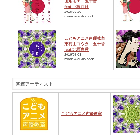
山形モエ 五十音
feat.北原白秋
2016/07/20
movie & audio book
こどもアニメ声優教室
東村山コウタ 五十音
feat.北原白秋
2016/08/03
movie & audio book
関連アーティスト
こどもアニメ声優教室