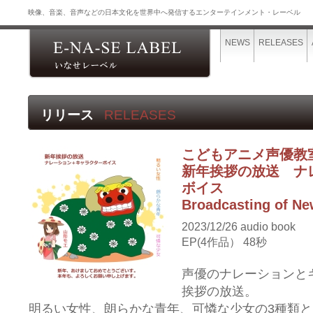
映像、音楽、音声などの日本文化を世界中へ発信するエンターテインメント・レーベル
NEWS
RELEASES
リリース
RELEASES
こどもアニメ声優教
新年挨拶の放送 ナ
ボイス
Broadcasting of Ne
2023/12/26 audio book
EP(4作品） 48秒
声優のナレーションと
挨拶の放送。
明るい女性、朗らかな青年、可憐な少女の3種類