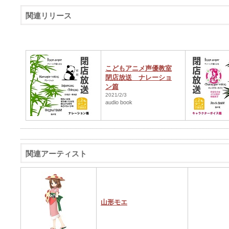
関連リリース
こどもアニメ声優教室
閉店放送 ナレーショ
ン篇
2021/2/3
audio book
関連アーティスト
山形モエ